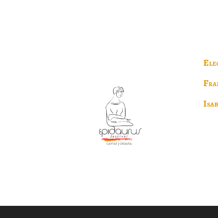
Ele
Fra
Isab